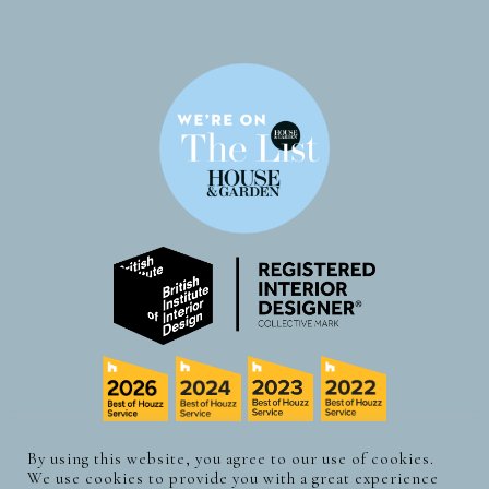
By using this website, you agree to our use of cookies.
We use cookies to provide you with a great experience
© CLAUDIA LUDWIG DESIGN. 2026 | ALLE