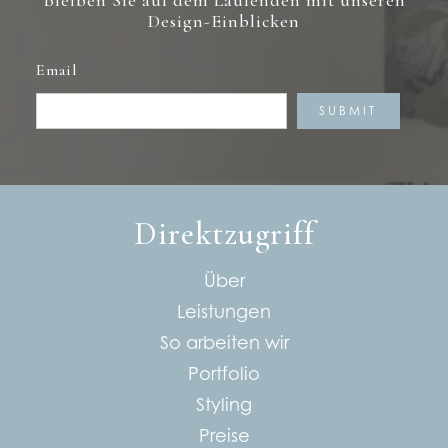
Bleiben Sie auf dem Laufenden mit unseren
Design-Einblicken
Email
Direktzugriff
Über
Leistungen
So arbeiten wir
Portfolio
Styling
Preise