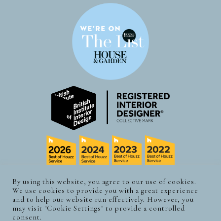
By using this website, you agree to our use of cookies.
We use cookies to provide you with a great experience
© CLAUDIA LUDWIG DESIGN. 2026 | ALLE
and to help our website run effectively. However, you
RECHTE VORBEHALTEN.
may visit "Cookie Settings" to provide a controlled
consent.