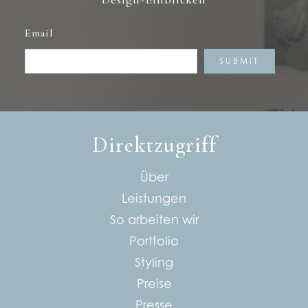
Email
Direktzugriff
Über
Leistungen
So arbeiten wir
Portfolio
Styling
Preise
Presse