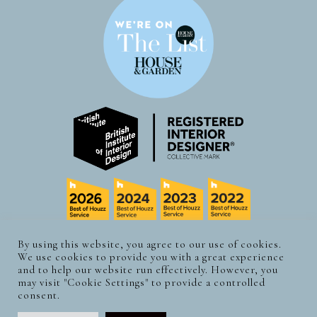
By using this website, you agree to our use of cookies.
We use cookies to provide you with a great experience
© CLAUDIA LUDWIG DESIGN. 2026 | ALLE
and to help our website run effectively. However, you
RECHTE VORBEHALTEN.
may visit "Cookie Settings" to provide a controlled
consent.
SITE BY SLATE
|
DESIGN BY EDIE & CHALK