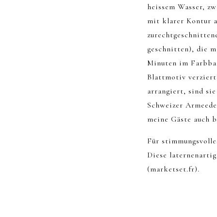
heissem Wasser, zwe
mit klarer Kontur a
zurechtgeschnittene
geschnitten), die 
Minuten im Farbbad
Blattmotiv verzier
arrangiert, sind si
Schweizer Armeede
meine Gäste auch b
Für stimmungsvolle
Diese laternenarti
(marketset.fr).