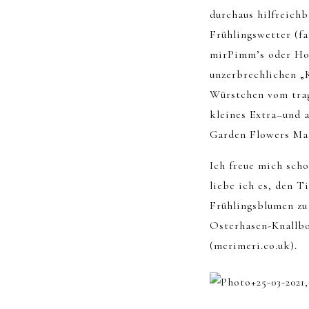
durchaus hilfreich
Frühlingswetter (f
mirPimm’s oder Ho
unzerbrechlichen „
Würstchen vom tragb
kleines Extra–und 
Garden Flowers Mac
Ich freue mich sch
liebe ich es, den T
Frühlingsblumen zu
Osterhasen-Knallbo
(merimeri.co.uk).