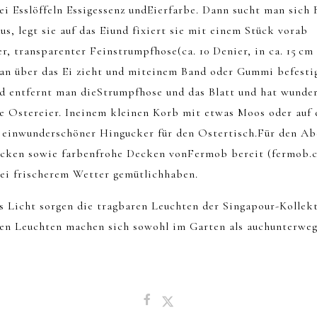
i Esslöffeln Essigessenz undEierfarbe. Dann sucht man sich 
us, legt sie auf das Eiund fixiert sie mit einem Stück vorab
r, transparenter Feinstrumpfhose(ca. 10 Denier, in ca. 15 cm
man über das Ei zieht und miteinem Band oder Gummi befestig
 entfernt man dieStrumpfhose und das Blatt und hat wunde
te Ostereier. Ineinem kleinen Korb mit etwas Moos oder auf 
e einwunderschöner Hingucker für den Ostertisch.Für den Abe
cken sowie farbenfrohe Decken vonFermob bereit (fermob.c
ei frischerem Wetter gemütlichhaben.
s Licht sorgen die tragbaren Leuchten der Singapour-Kollek
gen Leuchten machen sich sowohl im Garten als auchunterweg