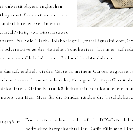
bei unbeständigem englischen
atboy.com). Serviert werden bei
lunderblütenwasser in einem
Kristall“-Krug von Guzzinisowie
aren Eva Solo Tisch-Holzkohlegrill (fratelliguzzini.com)(ev
als Alternative zu den üblichen Schokoeiern–kommen außerd
arons von Oh la la! in den Picknickkorb(ohlala.co).
on darauf, endlich wieder Gäste in meinem Garten begrüssen 
isch mit einer Leinentischdecke, farbigem Vintage-Glas undv
 dekorieren. Kleine Rattankörbchen mit Schokoladeneiern u
nbons von Meri Meri für die Kinder runden die Tischdekor
Eine weitere schöne und einfache DIY-Osterdeko
bedruckte hartgekochteEier. Dafür füllt man Ein