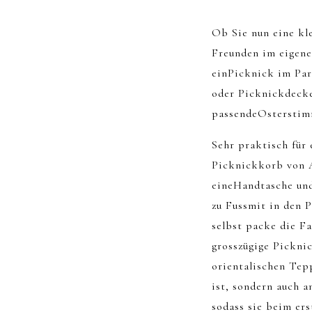
Ob Sie nun eine k
Freunden im eigene
einPicknick im Par
oder Picknickdecke
passendeOsterstim
Sehr praktisch für 
Picknickkorb von A
eineHandtasche un
zu Fussmit in den P
selbst packe die F
grosszügige Pickni
orientalischen Tepp
ist, sondern auch 
sodass sie beim er