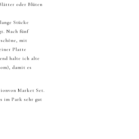
Blätter oder Blüten
 lange Stücke
t. Nach fünf
rschöne, mit
einer Platte
nd halte ich alte
om), damit es
tionvon Market Set.
s im Park sehr gut