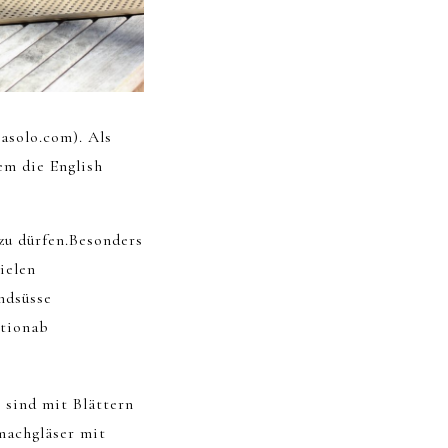
asolo.com). Als
em die English
zu dürfen.Besonders
ielen
ndsüsse
ationab
 sind mit Blättern
machgläser mit