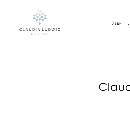
Skip
to
content
ÜBER
L
Claud