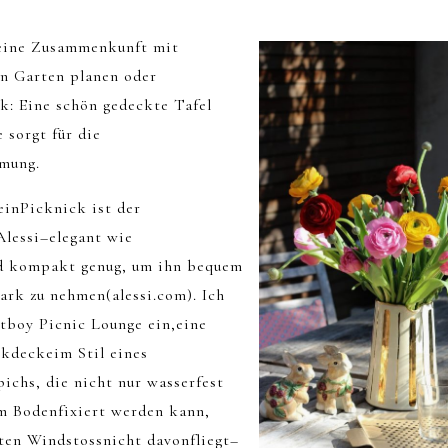
leine Zusammenkunft mit
n Garten planen oder
k: Eine schön gedeckte Tafel
 sorgt für die
mung.
einPicknick ist der
lessi–elegant wie
d kompakt genug, um ihn bequem
ark zu nehmen(alessi.com). Ich
atboy Picnic Lounge ein,eine
ckdeckeim Stil eines
ichs, die nicht nur wasserfest
am Bodenfixiert werden kann,
sten Windstossnicht davonfliegt–